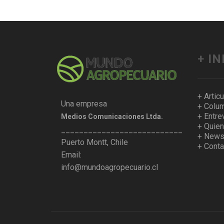
+ I
+ Artic
Una empresa
+ Colum
+ Entre
Medios Comunicaciones Ltda.
+ Quie
___________________________________
+ Newsl
Puerto Montt, Chile
+ Conta
Email:
info@mundoagropecuario.cl