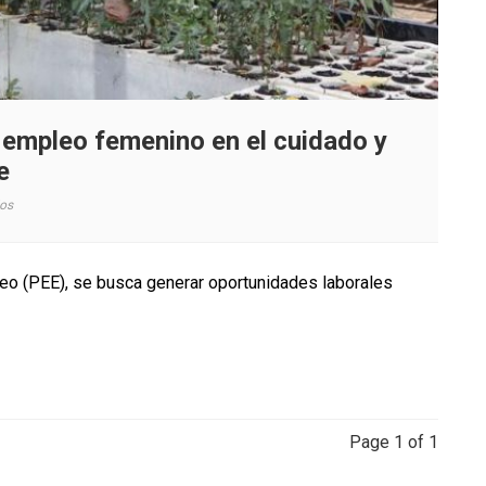
empleo femenino en el cuidado y
e
en
os
CONAF
reconoce
e
o (PEE), se busca generar oportunidades laborales
impulsa
el
empleo
femenino
en
el
cuidado
Page 1 of 1
y
protección