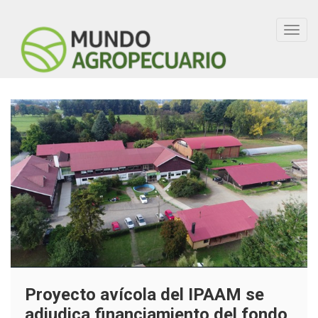
Toggl
navig
Proyecto avícola del IPAAM se
adjudica financiamiento del fondo