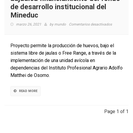
de desarrollo institucional del
Mineduc
en
marzo 26, 2021
by
mundo
Comentarios desactivados
Proyecto
avícola
del
Proyecto permite la producción de huevos, bajo el
IPAAM
sistema libre de jaulas o Free Range, a través de la
se
implementación de una unidad avícola en
adjudica
financiamien
dependencias del Instituto Profesional Agrario Adolfo
del
Matthei de Osorno.
fondo
de
desarrollo
READ MORE
institucional
del
Mineduc
Page 1 of 1