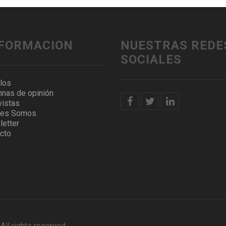
NFORMACION
NUESTRAS REDE
SOCIALES
ulos
nas de opinión
vistas
nes Somos
etter
cto
ll rights reserved.