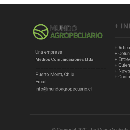
+ I
+ Artic
Una empresa
+ Colum
+ Entre
Medios Comunicaciones Ltda.
+ Quie
___________________________________
+ Newsl
Puerto Montt, Chile
+ Conta
Email:
info@mundoagropecuario.cl
© Copyright 2022. by MundoAcuícola. A