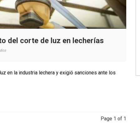
o del corte de luz en lecherías
en
ados
SAGO
A.G.
alerta
luz en la industria lechera y exigió sanciones ante los
sobre
impacto
del
corte
de
luz
en
Page 1 of 1
lecherías