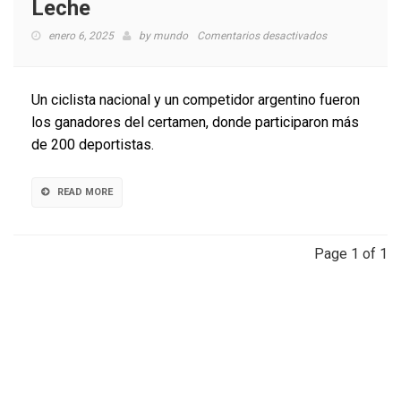
Leche
en
enero 6, 2025
by
mundo
Comentarios desactivados
Destacan
a
ganadores
Un ciclista nacional y un competidor argentino fueron
de
los ganadores del certamen, donde participaron más
la
de 200 deportistas.
20ª
Vuelta
Ciclista
READ MORE
Internacional
de
la
Leche
Page 1 of 1