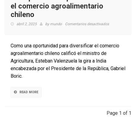
el comercio agroalimentario
chileno
en
abril 2, 2025
by
mundo
Comentarios desactivados
Destaca
el
mercado
Como una oportunidad para diversificar el comercio
indio
agroalimentario chileno calificó el ministro de
como
Agricultura, Esteban Valenzuela la gira a India
una
oportunidad
encabezada por el Presidente de la República, Gabriel
para
Boric.
diversificar
el
comercio
READ MORE
agroalimentario
chileno
Page 1 of 1