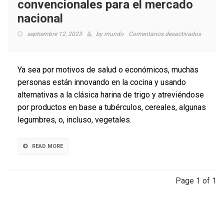
convencionales para el mercado
nacional
en
septiembre 12, 2023
by
mundo
Comentarios desactivados
Investig
avanzan
en
Ya sea por motivos de salud o económicos, muchas
el
personas están innovando en la cocina y usando
desarrol
alternativas a la clásica harina de trigo y atreviéndose
de
harinas
por productos en base a tubérculos, cereales, algunas
no
legumbres, o, incluso, vegetales.
convenc
para
el
READ MORE
mercad
nacional
Page 1 of 1