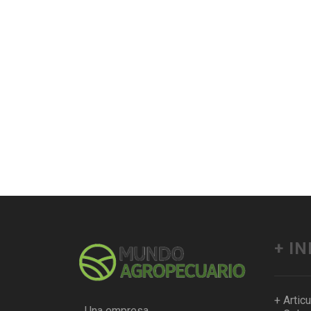
+ I
+ Artic
Una empresa