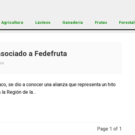
Agricultura
Lácteos
Ganadería
Frutas
Forestal
asociado a Fedefruta
en
os
Sofo
se
convierte
co, se dio a conocer una alianza que representa un hito
en
n la Región de la…
gremio
asociado
a
Fedefruta
Page 1 of 1