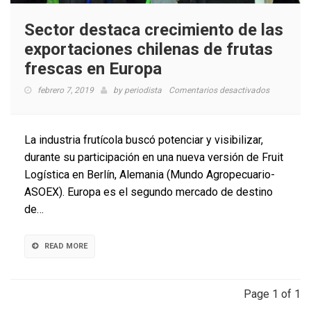
Sector destaca crecimiento de las
exportaciones chilenas de frutas
frescas en Europa
en
febrero 7, 2019
by
periodista
Comentarios desactivados
Sector
destaca
crecimient
La industria frutícola buscó potenciar y visibilizar,
de
durante su participación en una nueva versión de Fruit
las
Logística en Berlín, Alemania (Mundo Agropecuario-
exportacio
chilenas
ASOEX). Europa es el segundo mercado de destino
de
de…
frutas
frescas
en
READ MORE
Europa
Page 1 of 1