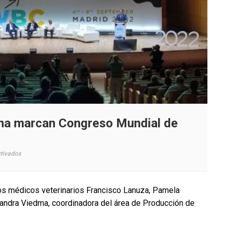
ina marcan Congreso Mundial de
en
tivados
Nutrición
y
reproducción
os médicos veterinarios Francisco Lanuza, Pamela
bovina
jandra Viedma, coordinadora del área de Producción de
marcan
Congreso
Mundial