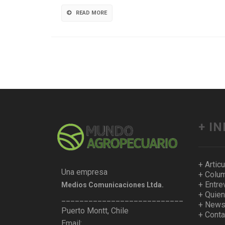
READ MORE
+ I
+ Artic
Una empresa
+ Colum
+ Entre
Medios Comunicaciones Ltda.
+ Quie
___________________________________
+ Newsl
Puerto Montt, Chile
+ Conta
Email: