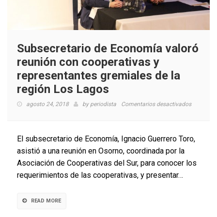
Subsecretario de Economía valoró
reunión con cooperativas y
representantes gremiales de la
región Los Lagos
en
agosto 24, 2018
by
periodista
Comentarios desactivados
Subsecret
de
Economí
El subsecretario de Economía, Ignacio Guerrero Toro,
valoró
asistió a una reunión en Osorno, coordinada por la
reunión
Asociación de Cooperativas del Sur, para conocer los
con
cooperati
requerimientos de las cooperativas, y presentar…
y
represent
gremiales
READ MORE
de