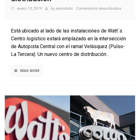
en
enero 15, 2019
by
periodista
Comentarios desactivados
Colun
compra
terreno
Está ubicado al lado de las instalaciones de Watt´s.
en
Centro logístico estará emplazado en la intersección
San
de Autopista Central con el ramal Velásquez (Pulso-
Bernardo
para
La Tercera). Un nuevo centro de distribución…
construir
centro
de
READ MORE
distribució