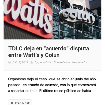
TDLC deja en “acuerdo” disputa
entre Watt’s y Colun
en
julio 8, 2019
by
periodista
Comentarios desactivados
TDLC
deja
en
Organismo dejó el caso -que se abrió en junio del año
“acuerdo”
pasado- en estado de acuerdo, con lo que comenzará
disputa
a redactar su fallo. El último round público se había…
entre
Watt’s
y
READ MORE
Colun