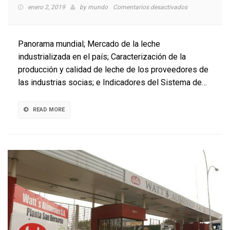
en
enero 2, 2019
by
mundo
Comentarios desactivados
Consorcio
Lechero
da
Panorama mundial; Mercado de la leche
a
industrializada en el país; Caracterización de la
conocer
producción y calidad de leche de los proveedores de
indicadores
lácteos
las industrias socias; e Indicadores del Sistema de…
2017
READ MORE