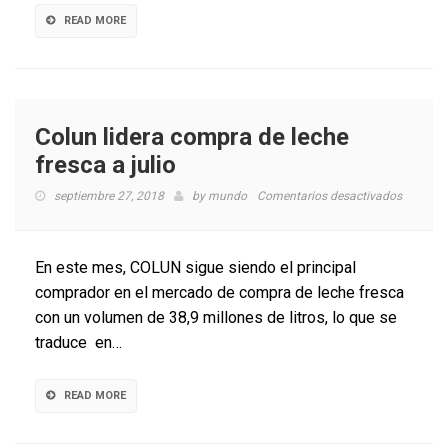
a
Ministerio
READ MORE
de
Economía
de
vulnerar
principio
Colun lidera compra de leche
de
fresca a julio
transpare
en
septiembre 27, 2018
by
mundo
Comentarios desactivados
Colun
lidera
compra
En este mes, COLUN sigue siendo el principal
de
comprador en el mercado de compra de leche fresca
leche
con un volumen de 38,9 millones de litros, lo que se
fresca
a
traduce en…
julio
READ MORE