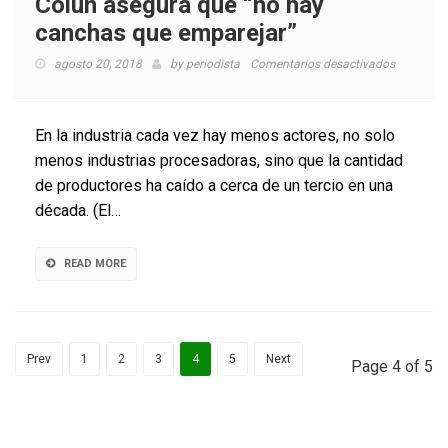
Colun asegura que “no hay
canchas que emparejar”
en
agosto 20, 2018
by
periodista
Comentarios desactivados
“Guerra
de
la
En la industria cada vez hay menos actores, no solo
leche”:
menos industrias procesadoras, sino que la cantidad
Watt’s
de productores ha caído a cerca de un tercio en una
pide
revisar
década. (El…
Ley
de
Cooperati
READ MORE
y
Colun
asegura
que
Prev
1
2
3
4
5
Next
“no
Page 4 of 5
hay
canchas
que
emparejar