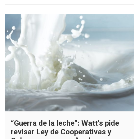
la
región
Los
Lagos
“Guerra de la leche”: Watt’s pide
revisar Ley de Cooperativas y