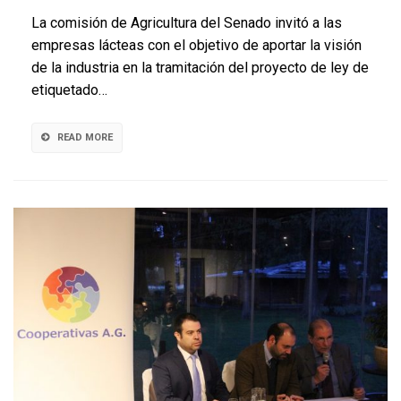
vieron
La comisión de Agricultura del Senado invitó a las
las
empresas lácteas con el objetivo de aportar la visión
caras
de la industria en la tramitación del proyecto de ley de
en
debate
etiquetado…
por
ley
de
READ MORE
etiqueta