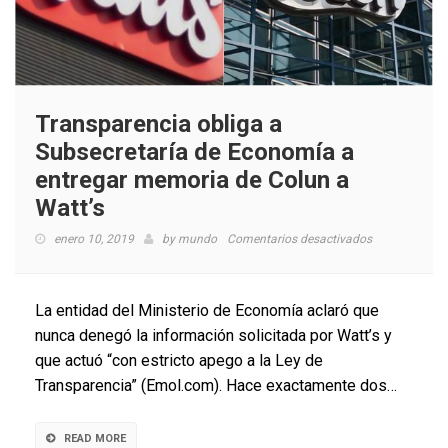
Transparencia obliga a
Subsecretaría de Economía a
entregar memoria de Colun a
Watt’s
en
enero 10, 2019
by
mundo
Comentarios desactivados
Transparenci
obliga
a
La entidad del Ministerio de Economía aclaró que
Subsecretaría
nunca denegó la información solicitada por Watt’s y
de
que actuó “con estricto apego a la Ley de
Economía
a
Transparencia” (Emol.com). Hace exactamente dos…
entregar
memoria
de
READ MORE