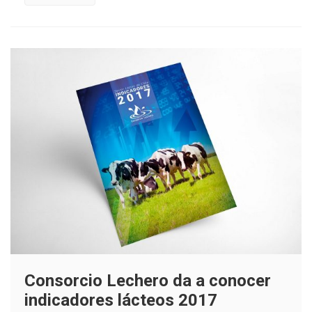
Colun
a
Watt’s
Consorcio Lechero da a conocer
indicadores lácteos 2017