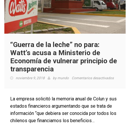
“Guerra de la leche” no para:
Watt’s acusa a Ministerio de
Economía de vulnerar principio de
transparencia
en
noviembre 9, 2018
by
mundo
Comentarios desactivados
“Guerra
de
la
La empresa solicitó la memoria anual de Colun y sus
leche”
estados financieros argumentando que se trata de
no
información “que debiera ser conocida por todos los
para:
Watt’s
chilenos que financiamos los beneficios…
acusa