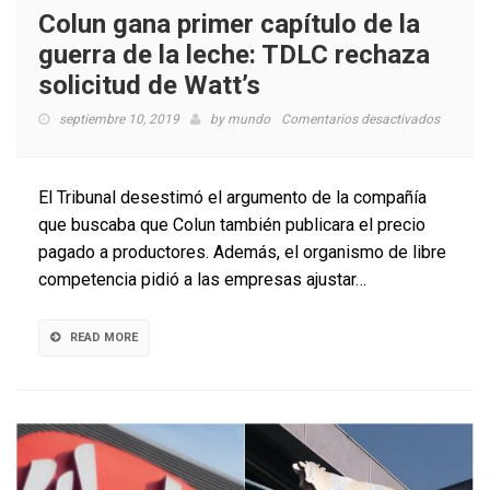
Colun gana primer capítulo de la
guerra de la leche: TDLC rechaza
solicitud de Watt’s
en
septiembre 10, 2019
by
mundo
Comentarios desactivados
Colun
gana
primer
El Tribunal desestimó el argumento de la compañía
capítulo
que buscaba que Colun también publicara el precio
de
pagado a productores. Además, el organismo de libre
la
guerra
competencia pidió a las empresas ajustar…
de
la
leche:
READ MORE
TDLC
rechaza
solicitud
de
Watt’s