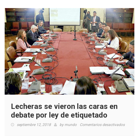
Lecheras se vieron las caras en
debate por ley de etiquetado
en
septiembre 12, 2018
by
mundo
Comentarios desactivados
Lechera
se