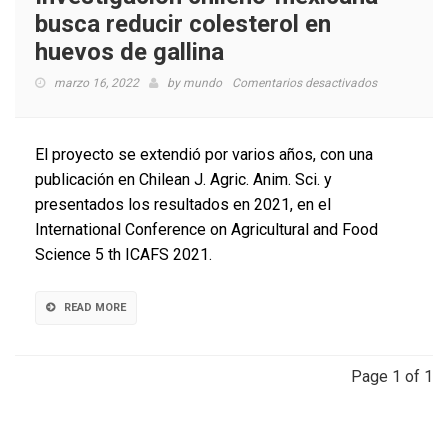
busca reducir colesterol en
huevos de gallina
en
marzo 16, 2022
by
mundo
Comentarios desactivados
Investigación
chileno-
mexicana
El proyecto se extendió por varios años, con una
busca
publicación en Chilean J. Agric. Anim. Sci. y
reducir
presentados los resultados en 2021, en el
colesterol
en
International Conference on Agricultural and Food
huevos
Science 5 th ICAFS 2021.
de
gallina
READ MORE
Page 1 of 1