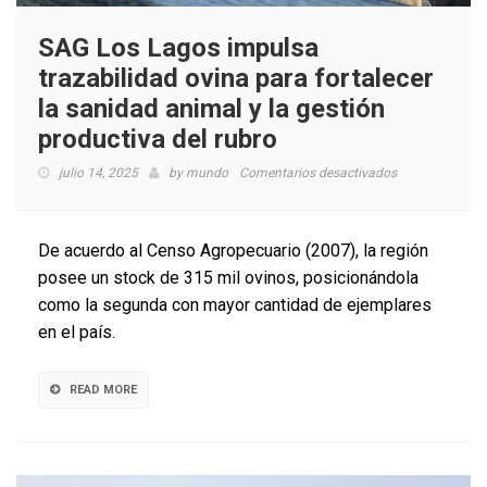
SAG Los Lagos impulsa
trazabilidad ovina para fortalecer
la sanidad animal y la gestión
productiva del rubro
en
julio 14, 2025
by
mundo
Comentarios desactivados
SAG
Los
Lagos
De acuerdo al Censo Agropecuario (2007), la región
impulsa
posee un stock de 315 mil ovinos, posicionándola
trazabilidad
como la segunda con mayor cantidad de ejemplares
ovina
para
en el país.
fortalecer
la
sanidad
READ MORE
animal
y
la
gestión