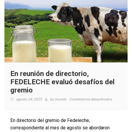
productiva
del
rubro
En reunión de directorio,
FEDELECHE evaluó desafíos del
gremio
en
agosto 24, 2023
by
mundo
Comentarios desactivados
En
reunión
de
En directorio del gremio de Fedeleche,
directorio,
correspondiente al mes de agosto se abordaron
FEDELECHE