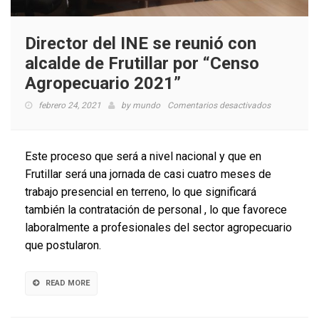
Director del INE se reunió con
alcalde de Frutillar por “Censo
Agropecuario 2021”
en
febrero 24, 2021
by
mundo
Comentarios desactivados
Director
del
INE
Este proceso que será a nivel nacional y que en
se
Frutillar será una jornada de casi cuatro meses de
reunió
trabajo presencial en terreno, lo que significará
con
alcalde
también la contratación de personal , lo que favorece
de
laboralmente a profesionales del sector agropecuario
Frutillar
que postularon.
por
“Censo
Agropecuari
READ MORE
2021”