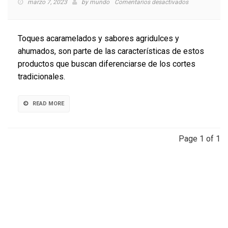
en
marzo 7, 2023
by
mundo
Comentarios desactivados
Agrosuper
lanza
línea
Toques acaramelados y sabores agridulces y
premium
ahumados, son parte de las características de estos
de
productos que buscan diferenciarse de los cortes
cerdo
de
tradicionales.
la
mano
de
READ MORE
La
Crianza
Page 1 of 1