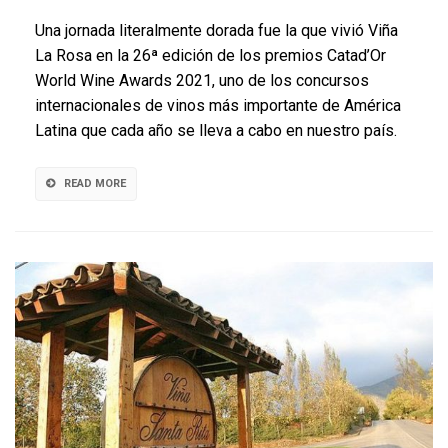
de
Una jornada literalmente dorada fue la que vivió Viña
Viña
La Rosa en la 26ª edición de los premios Catad’Or
La
World Wine Awards 2021, uno de los concursos
Rosa,
OSSA
internacionales de vinos más importante de América
2012,
Latina que cada año se lleva a cabo en nuestro país.
destacó
en
Catad’Or
READ MORE
World
Wine
Awards
2021