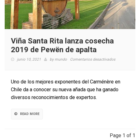
Viña Santa Rita lanza cosecha
2019 de Pewën de apalta
en
junio 10, 2021
by
mundo
Comentarios desactivados
Viña
Santa
Rita
Uno de los mejores exponentes del Carménère en
lanza
Chile da a conocer su nueva añada que ha ganado
cosecha
diversos reconocimientos de expertos.
2019
de
Pewën
READ MORE
de
apalta
Page 1 of 1