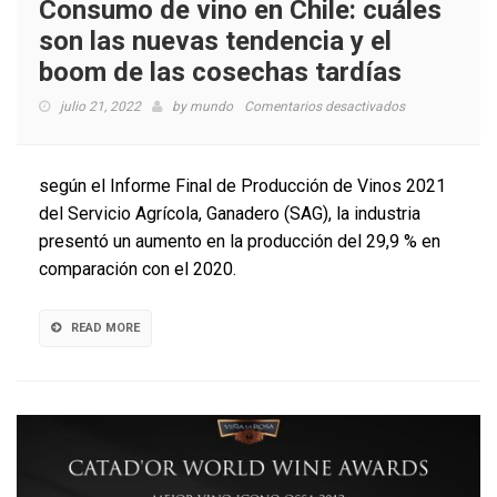
Consumo de vino en Chile: cuáles
son las nuevas tendencia y el
boom de las cosechas tardías
en
julio 21, 2022
by
mundo
Comentarios desactivados
Consumo
de
vino
según el Informe Final de Producción de Vinos 2021
en
del Servicio Agrícola, Ganadero (SAG), la industria
Chile:
presentó un aumento en la producción del 29,9 % en
cuáles
son
comparación con el 2020.
las
nuevas
tendencia
READ MORE
y
el
boom
de
las
cosechas
tardías