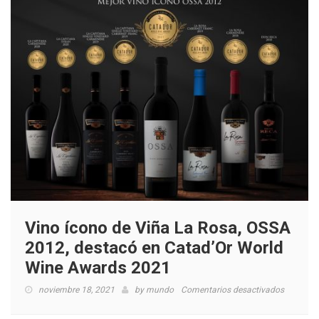
Vino ícono de Viña La Rosa, OSSA
2012, destacó en Catad’Or World
Wine Awards 2021
en
noviembre 18, 2021
by
mundo
Comentarios desactivados
Vino
ícono