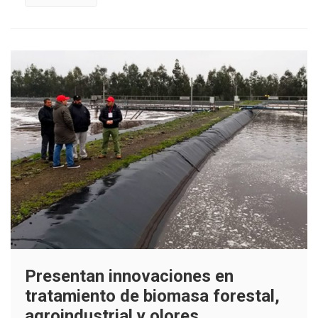
energía
térmica
en
España
Presentan innovaciones en
tratamiento de biomasa forestal,
agroindustrial y olores