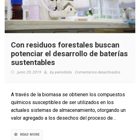
Con residuos forestales buscan
potenciar el desarrollo de baterías
sustentables
en
junio 20, 2019
by
periodista
Comentarios desactivados
Con
residuos
forestales
A través de la biomasa se obtienen los compuestos
buscan
químicos susceptibles de ser utilizados en los
potenciar
actuales sistemas de almacenamiento, otorgando un
el
desarrollo
valor agregado a los desechos del proceso de…
de
baterías
sustentable
READ MORE