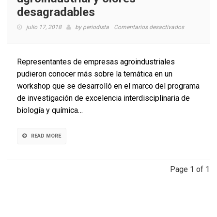
desagradables
en
julio 17, 2018
by
periodista
Comentarios desactivados
Presentan
innovacione
en
Representantes de empresas agroindustriales
tratamiento
pudieron conocer más sobre la temática en un
de
workshop que se desarrolló en el marco del programa
biomasa
forestal,
de investigación de excelencia interdisciplinaria de
agroindustri
biología y química…
y
olores
desagradabl
READ MORE
Page 1 of 1