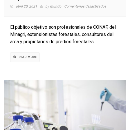
en
abril 20, 2021
by
mundo
Comentarios desactivados
Convocan
a
participar
El público objetivo son profesionales de CONAF, del
en
Minagri, extensionistas forestales, consultores del
capacitación
área y propietarios de predios forestales.
sobre
biomasa
READ MORE