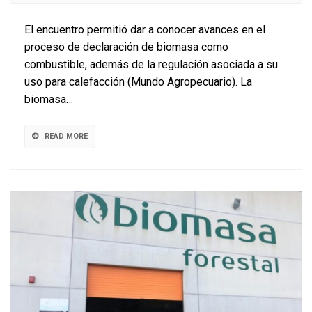
sustentabl
a
El encuentro permitió dar a conocer avances en el
partir
proceso de declaración de biomasa como
de
combustible, además de la regulación asociada a su
biomasa
fue
uso para calefacción (Mundo Agropecuario). La
promovida
biomasa…
en
seminario
UCSC
READ MORE