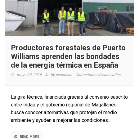
Productores forestales de Puerto
Williams aprenden las bondades
de la energía térmica en España
en
mayo 13, 2019
by
periodista
Comentarios desactivados
Productore
forestales
de
La gira técnica, financiada gracias al convenio suscrito
Puerto
entre Indap y el gobierno regional de Magallanes,
Williams
busca conocer alternativas que protejan el medio
aprenden
las
ambiente y ayuden a mejorar las condiciones…
bondades
de
la
READ MORE