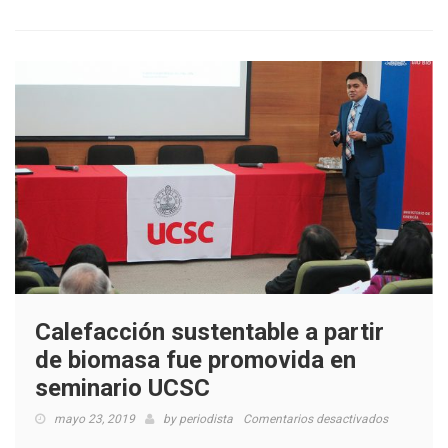
Calefacción sustentable a partir
de biomasa fue promovida en
seminario UCSC
en
mayo 23, 2019
by
periodista
Comentarios desactivados
Calefacció