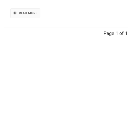
en
los
suelos
READ MORE
Page 1 of 1