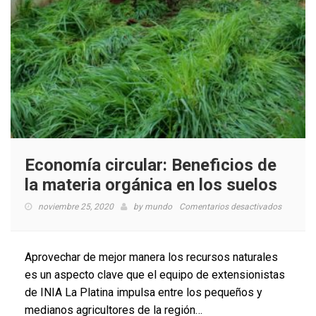
Economía circular: Beneficios de
la materia orgánica en los suelos
en
noviembre 25, 2020
by
mundo
Comentarios desactivados
Economí
circular:
Beneficio
Aprovechar de mejor manera los recursos naturales
de
es un aspecto clave que el equipo de extensionistas
la
de INIA La Platina impulsa entre los pequeños y
materia
orgánica
medianos agricultores de la región…